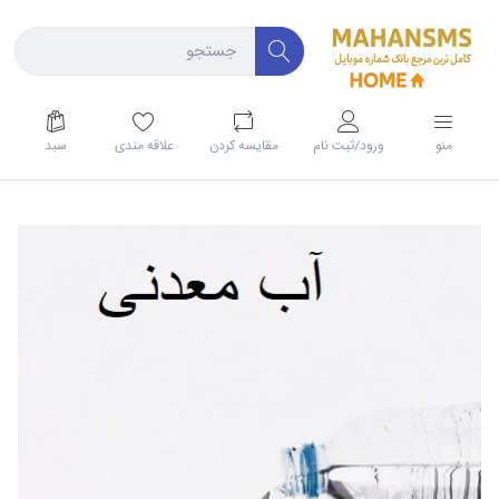
منو
ورود/ثبت نام
مقايسه كردن
علاقه مندی
سبد