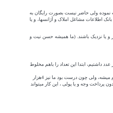
هیه نموده ولی حاضر نیست بصورت رایگان به
ک اطلاعات مشاغل املاک و آژانسها، و یا
 و یا نزدیک باشند. (ما همیشه حسن نیت و
جهیزات پزشکی تعداد 10هزار عدد شماره موبایل دندانپزشکان داشتند، ما هم تعداد 30هزار عدد داشتیم، ابتدا این تعداد را باهم مخلوط
به تعداد 20 عدد از شماره ها بصورت رندوم تماس گرفته شد اگر بالای 20% خطا داشت این مبادله انجام میشه، ولی چون درست بود ما نیز 4هزار
قابل 14هزار عدد شماره موبایل دارد، بدون پرداخت وجه و یا پولی ، این کار میتواند