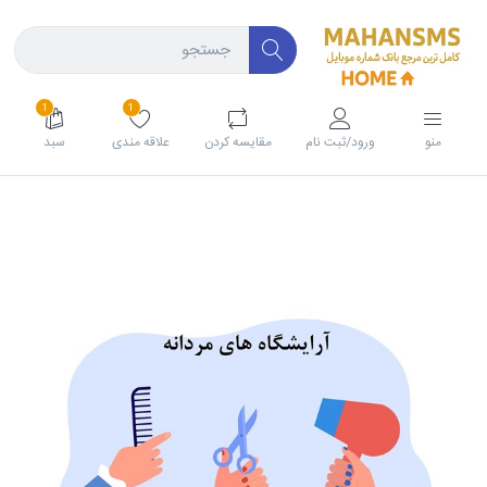
1
1
منو
ورود/ثبت نام
مقايسه كردن
علاقه مندی
سبد