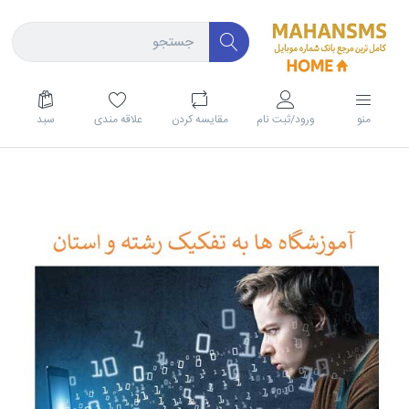
منو
ورود/ثبت نام
مقايسه كردن
علاقه مندی
سبد