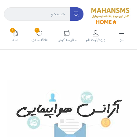
1
1
منو
ورود/ثبت نام
مقايسه كردن
علاقه مندی
سبد