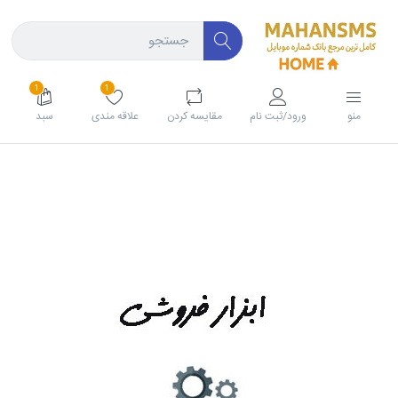
1
1
منو
ورود/ثبت نام
مقايسه كردن
علاقه مندی
سبد