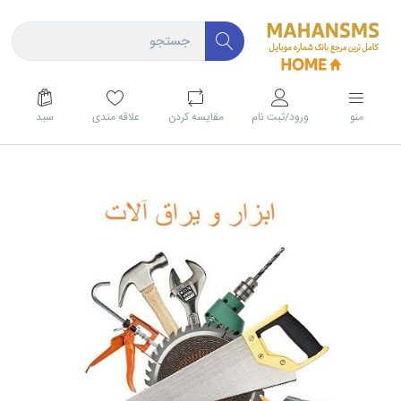
منو
ورود/ثبت نام
مقايسه كردن
علاقه مندی
سبد