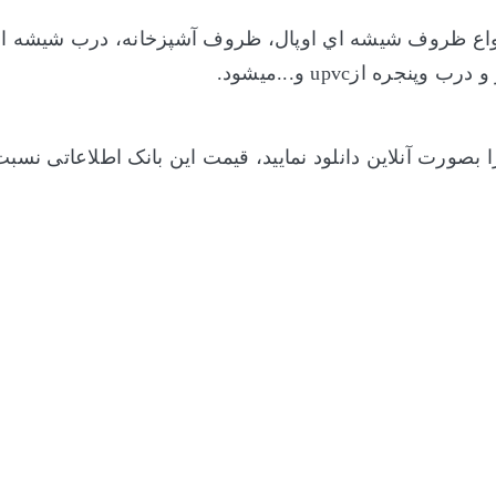
اع ظروف شيشه اي اوپال، ظروف آشپزخانه، درب شيشه ‏اي 
ره ازupvc و...میشود.
ا بصورت آنلاین دانلود نمایید، قیمت این بانک اطلاعاتی ن