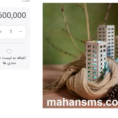
است.
600,000 ریال
اضافه به لیست عل
مندی ها