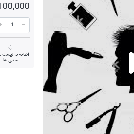
3,100,000 ر
اضافه به لیست عل
مندی ها