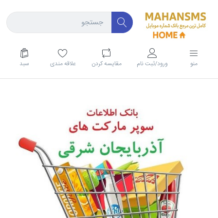
منو
ورود/ثبت نام
مقايسه كردن
علاقه مندی
سبد