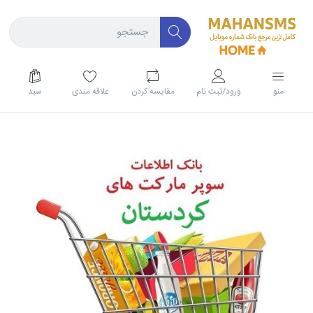
منو
ورود/ثبت نام
مقايسه كردن
علاقه مندی
سبد