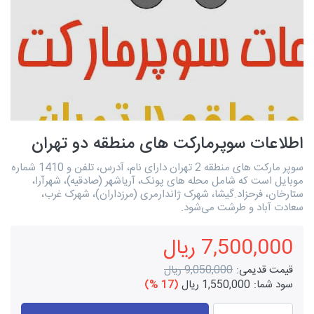
اطلاعات سوپرمارکت های منطقه دو تهران
سوپر مارکت های منطقه 2 تهران دارای نام، آدرس، تلفن و 1410 شماره
موبایل است که شامل محله های پونک، آریاشهر (صادقیه)، شهرآرا،
ستارخان، فرحزاد.گیشا، شهرک ژاندارمری (مرزداران)، شهرک غرب،
سعادت آباد و طرشت می‌شود.
7,500,000 ریال
قیمت قدیمی:
9,050,000 ریال
سود شما:
1,550,000 ریال
(17 %)