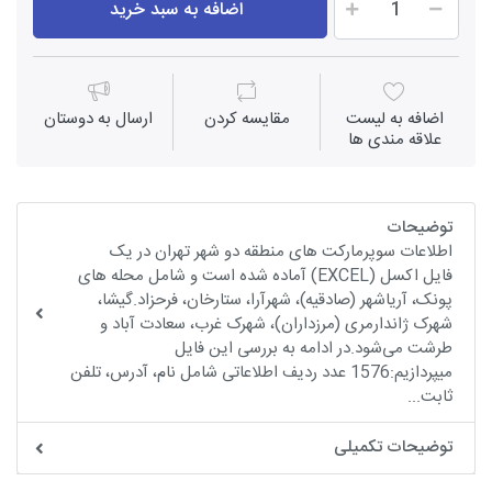
اضافه به سبد خرید
اضافه به لیست
مقايسه كردن
ارسال به دوستان
علاقه مندی ها
توضیحات
اطلاعات سوپرمارکت های منطقه دو شهر تهران در یک
فایل اکسل (EXCEL) آماده شده است و شامل محله های
پونک، آریاشهر (صادقیه)، شهرآرا، ستارخان، فرحزاد.گیشا،
شهرک ژاندارمری (مرزداران)، شهرک غرب، سعادت آباد و
طرشت می‌شود.در ادامه به بررسی این فایل
میپردازیم:1576 عدد ردیف اطلاعاتی شامل نام، آدرس، تلفن
ثابت...
توضیحات تکمیلی