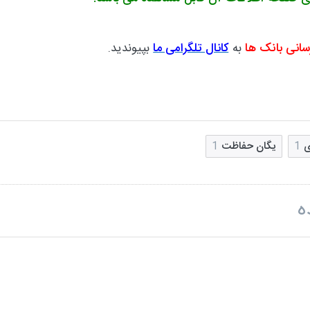
سانی بانک ها
به
کانال تلگرامی ما
بپیوندید.
ی
1
یگان حفاظت
1
ه