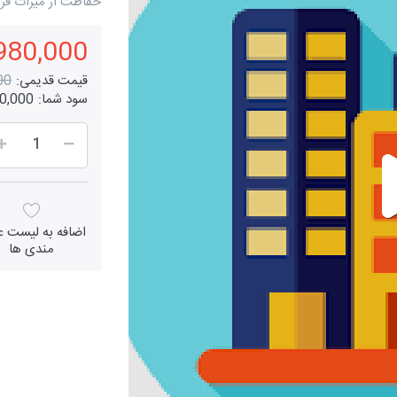
حفاظت از میراث فر
980,000 ریال
قیمت قدیمی:
000
سود شما:
320,000 ر
اضافه به لیست عل
مندی ها