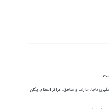
عالیت، شماره تلفن و آدرس یگان حفاظت از زندان ها، دفتر پلیس +10، پلیش پیشگیری ناجا، ادارات و مناطق، مراکز انتظام، یگان