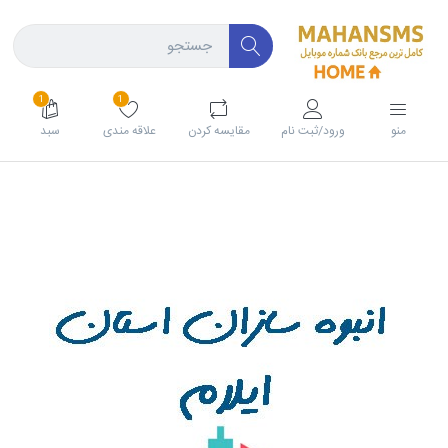
1
1
منو
ورود/ثبت نام
مقايسه كردن
علاقه مندی
سبد