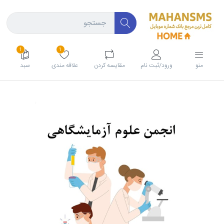
1
1
منو
ورود/ثبت نام
مقايسه كردن
علاقه مندی
سبد