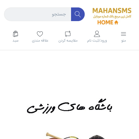
منو
ورود/ثبت نام
مقايسه كردن
علاقه مندی
سبد