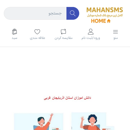
منو
ورود/ثبت نام
مقايسه كردن
علاقه مندی
سبد