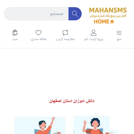
منو
ورود/ثبت نام
مقايسه كردن
علاقه مندی
سبد