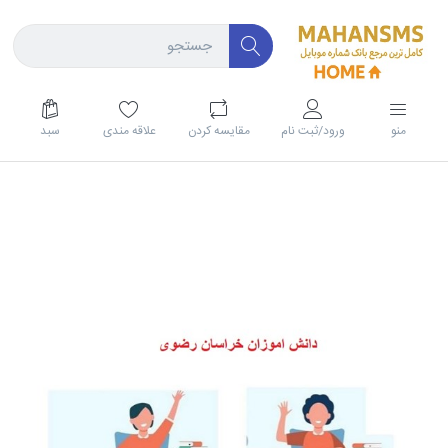
منو
ورود/ثبت نام
مقايسه كردن
علاقه مندی
سبد