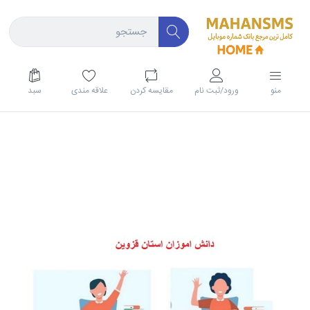
منو
ورود/ثبت نام
مقايسه كردن
علاقه مندی
سبد