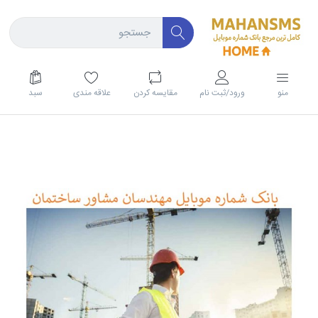
منو
ورود/ثبت نام
مقايسه كردن
علاقه مندی
سبد