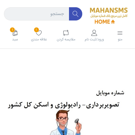
1
1
منو
ورود/ثبت نام
مقايسه كردن
علاقه مندی
سبد