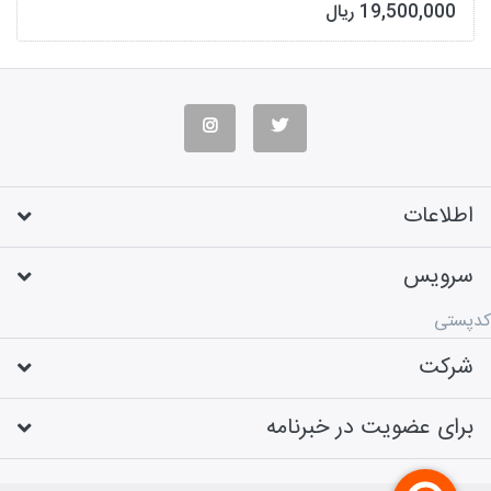
اذربایجان شرقی
19,500,000 ریال
اطلاعات
سرویس
کدپستی
شرکت
برای عضویت در خبرنامه