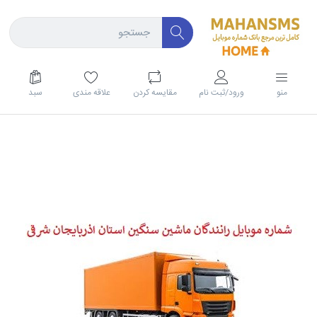
منو
ورود/ثبت نام
مقايسه كردن
علاقه مندی
سبد