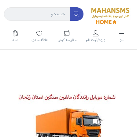
منو
ورود/ثبت نام
مقايسه كردن
علاقه مندی
سبد