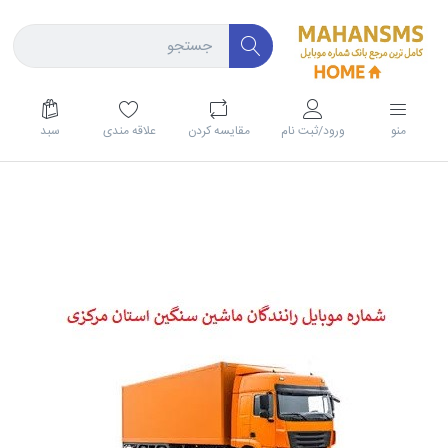
منو
ورود/ثبت نام
مقايسه كردن
علاقه مندی
سبد