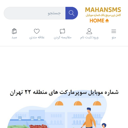
منو
ورود/ثبت نام
مقايسه كردن
علاقه مندی
سبد