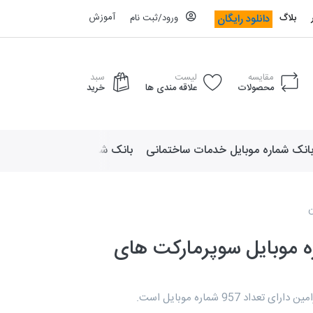
آموزش
دانلود رایگان
بلاگ
ورود/ثبت نام
مقایسه
لیست
سبد
محصولات
علاقه مندی ها
خرید
انک شماره موبایل خدمات ساختمانی
بانک شماره موبایل لوازم ورزش
ن
ه موبایل سوپرمارکت های
عداد 957 شماره موبایل است.