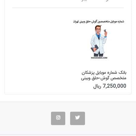
بانک شماره موبایل پزشکان
متخصص گوش-حلق وبینی
تهران
7,250,000 ریال