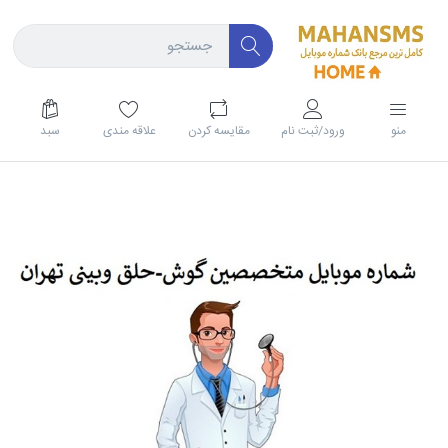
منو
ورود/ثبت نام
مقايسه كردن
علاقه مندی
سبد