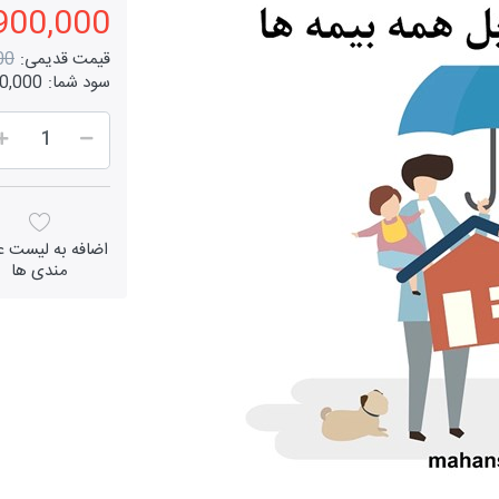
4,900,000 ر
قیمت قدیمی:
000
سود شما:
,600,000
اضافه به لیست عل
مندی ها