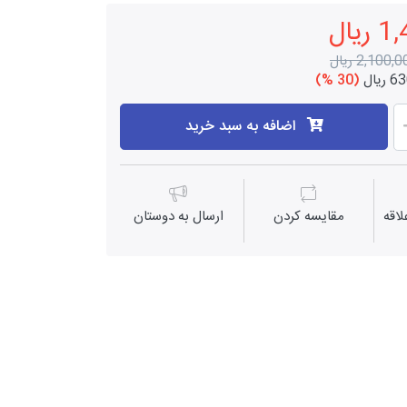
یال
2,100, ریال
یال
(30 %)
اضافه به سبد خرید
اقه
مقايسه كردن
ارسال به دوستان