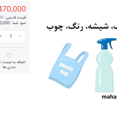
1,470,000 ر
قیمت قدیمی:
000
سود شما:
630,000 ر
اضافه به لیست عل
مندی ها