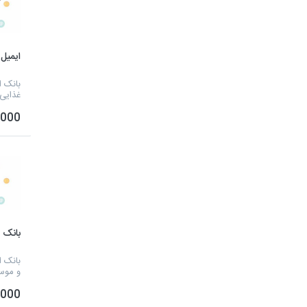
ایمیل 
بانک ا
غذایی
10,000 
بانک
بانک ا
و موس
10,000 