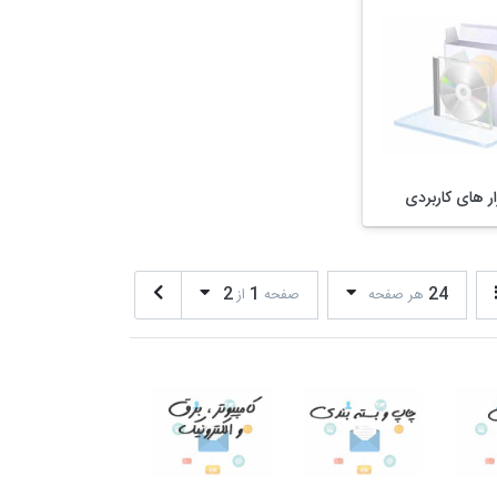
ار های کاربردی
2
1
24
هر صفحه
صفحه
از