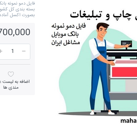
فایل دمو نمونه بان
بصورت اکسل آماده
1,700,000 ر
اضافه به لیست عل
مندی ها