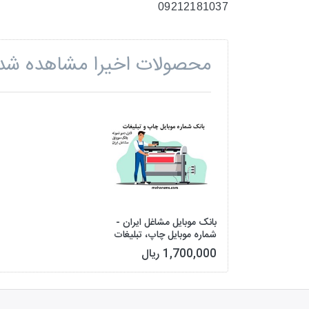
09212181037
محصولات اخیرا مشاهده شد
بانک موبایل مشاغل ایران -
شماره موبایل چاپ، تبلیغات
و بسته بندی کل کشور
1,700,000 ریال