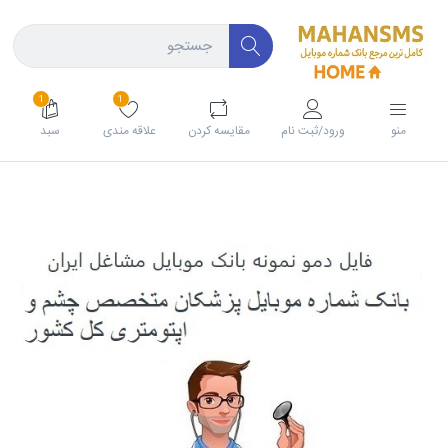
1
1
منو
ورود/ثبت نام
مقايسه كردن
علاقه مندی
سبد