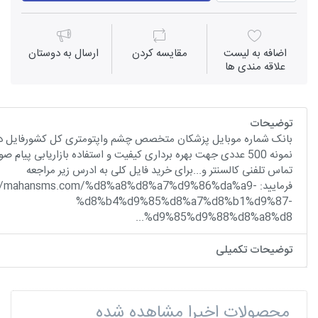
اضافه به لیست
مقايسه كردن
ارسال به دوستان
علاقه مندی ها
توضیحات
بانک شماره موبایل پزشکان متخصص چشم واپتومتری کل کشورفایل د
نمونه 500 عددی جهت بهره برداری کیفیت و استفاده بازاریابی پیام صو
تماس تلفنی کالسنتر و...برای خرید فایل کلی به ادرس زیر مراجعه
فرمایید: ://mahansms.com/%d8%a8%d8%a7%d9%86%da%a9
%d8%b4%d9%85%d8%a7%d8%b1%d9%87-
%d9%85%d9%88%d8%a8%d8...
توضیحات تکمیلی
محصولات اخیرا مشاهده شده