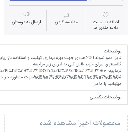
اضافه به لیست
مقايسه كردن
ارسال به دوستان
علاقه مندی ها
توضیحات
فایل دمو نمونه 200 عددی جهت بهره برداری کیفیت و استفاده ب
کالسنتر و...برای خرید فایل کلی به ادرس زیر مراجعه
فرمایید: /%d9%be%d8%b2%d8%b4%da%a9%d8%a7%d9%86
%d8%a7%d8%b7%d9%81%d8%a7%d9%84ج
میتوانید با ما در...
توضیحات تکمیلی
محصولات اخیرا مشاهده شده