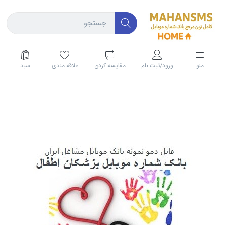
منو
ورود/ثبت نام
مقايسه كردن
علاقه مندی
سبد