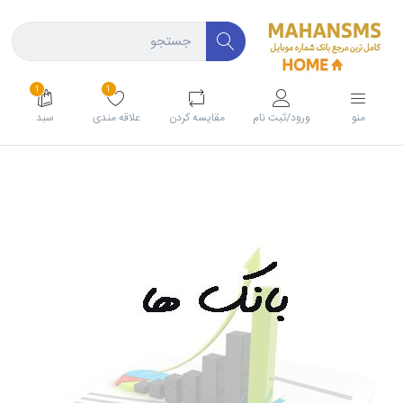
1
1
منو
ورود/ثبت نام
مقايسه كردن
علاقه مندی
سبد