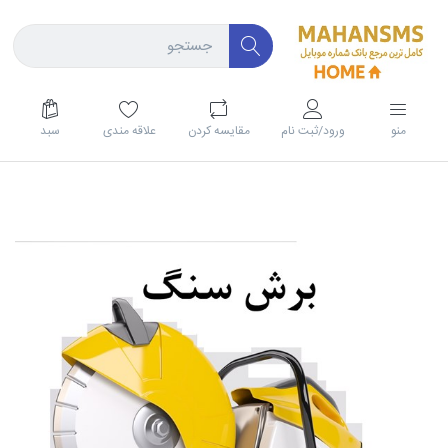
منو
ورود/ثبت نام
مقايسه كردن
علاقه مندی
سبد