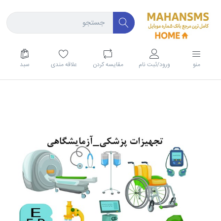
منو
ورود/ثبت نام
مقايسه كردن
علاقه مندی
سبد