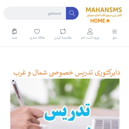
منو
ورود/ثبت نام
مقايسه كردن
علاقه مندی
سبد