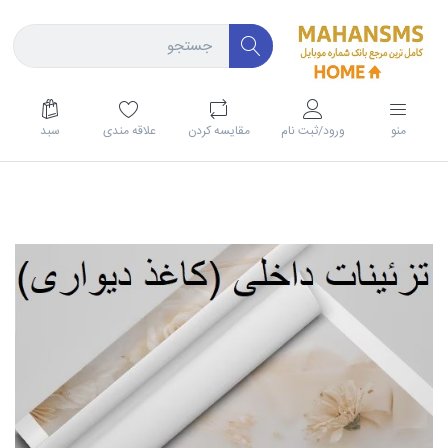
منو
ورود/ثبت نام
مقايسه كردن
علاقه مندی
سبد