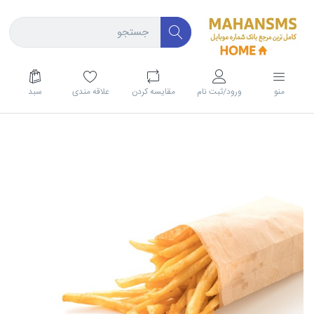
منو
ورود/ثبت نام
مقايسه كردن
علاقه مندی
سبد