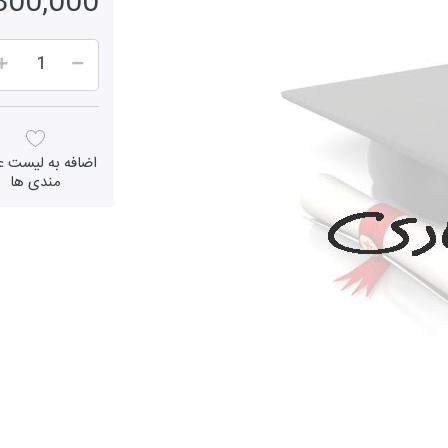
5,300,000 ر
اضافه به لیست عل
مندی ها