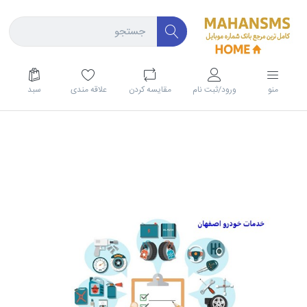
منو
ورود/ثبت نام
مقايسه كردن
علاقه مندی
سبد