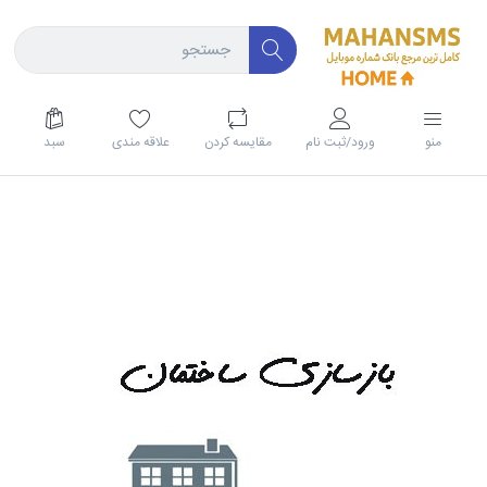
منو
ورود/ثبت نام
مقايسه كردن
علاقه مندی
سبد