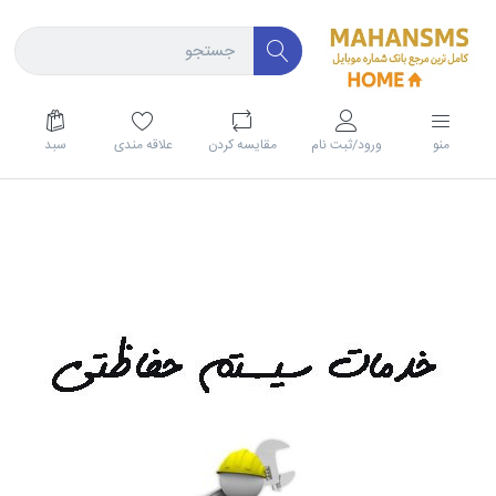
منو
ورود/ثبت نام
مقايسه كردن
علاقه مندی
سبد