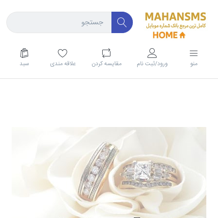
منو
ورود/ثبت نام
مقايسه كردن
علاقه مندی
سبد