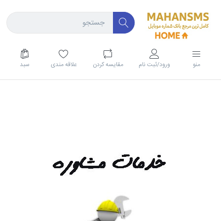
منو
ورود/ثبت نام
مقايسه كردن
علاقه مندی
سبد