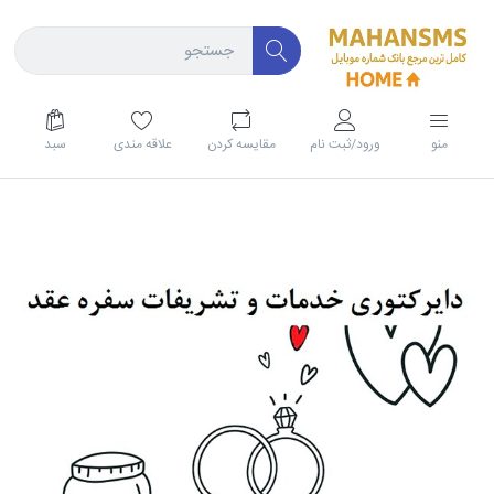
منو
ورود/ثبت نام
مقايسه كردن
علاقه مندی
سبد