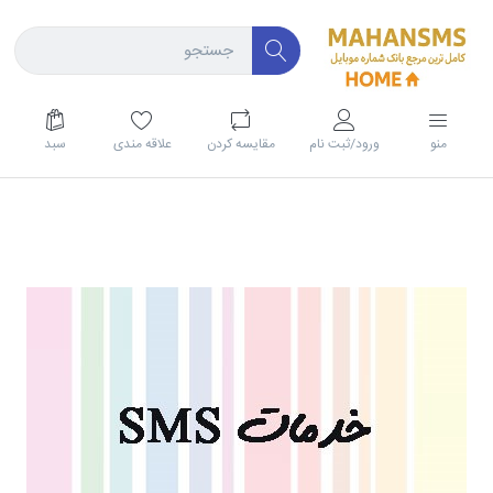
منو
ورود/ثبت نام
مقايسه كردن
علاقه مندی
سبد