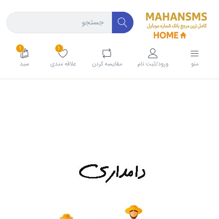
1
1
منو
ورود/ثبت نام
مقايسه كردن
علاقه مندی
سبد