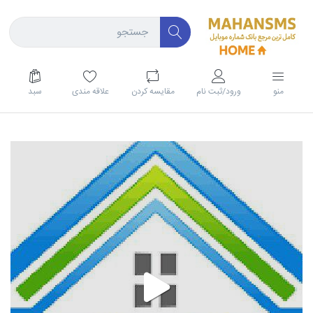
منو
ورود/ثبت نام
مقايسه كردن
علاقه مندی
سبد